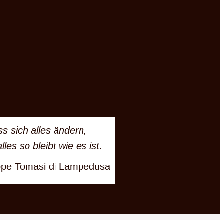
s sich alles ändern,
lles so bleibt wie es ist.
ppe Tomasi di Lampedusa