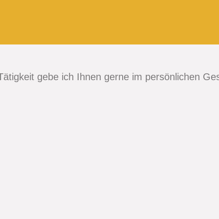
ZUSAMMENARBEIT DURCH MEDIATI
Tätigkeit gebe ich Ihnen gerne im persönlichen G
t zwischen Unternehmensleitung, Betriebsrat un
ng von Konfliktthemen und Vereinbarung gemeinsa
gen im Rahmen einer Mediation.