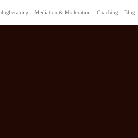
alogberatung
Mediation & Moderation
Coaching
Blog