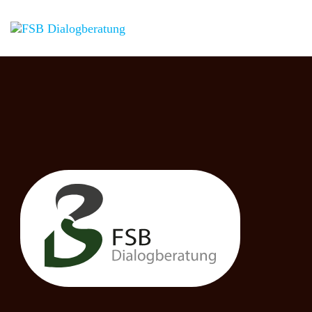
FSB
Mediation,
Konfliktmanagement,
Dialogberatung
Dialogberatung,
Changemanagement