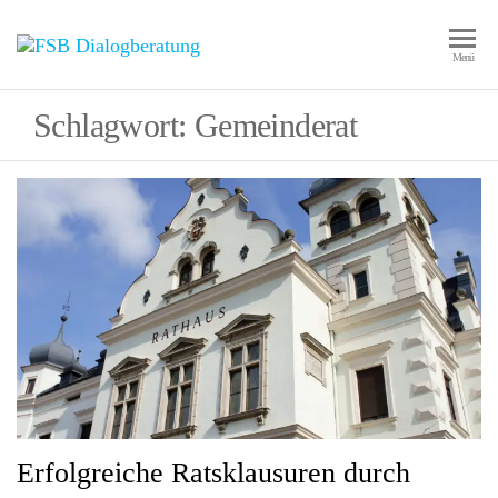
FSB
Mediation,
Menü
Konfliktmanagement,
Dialogberatung
Dialogberatung,
Schlagwort:
Gemeinderat
Changemanagement
Erfolgreiche Ratsklausuren durch